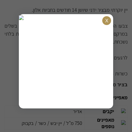
יין יוקרתי מבציר ידני שיושן 14 חודשים בחביות אלון.
צבעו הסגול-שחור העמוק חושף טעמי פירות יער שחורים בשלים
במרקם קטיפתי ופירותי שישדרג כל ארוחה לחוויה קולינרית בלתי
נשכחת.
לרגעים מיוחדים, בחרו ביין מיוחד.
כשרות - בד''ץ בית יוסף / הרב מרדכי אונגאר.
בציר משתנה בכל מוצר יין
מאפיינים נוספים
יקבים
אדיר
מאפיינים
750 מ"ל
/
יין יבש
/
כשר
/
בקבוק
נוספים