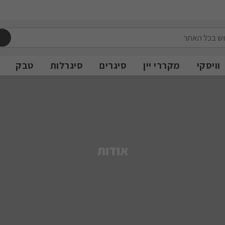
משלוח חינם מעל 399 ש״ח
משלוח חינם מעל 399 ש״ח
וויסקי
מקררי יין
סיגרים
סיגרלות
טבק
אודות