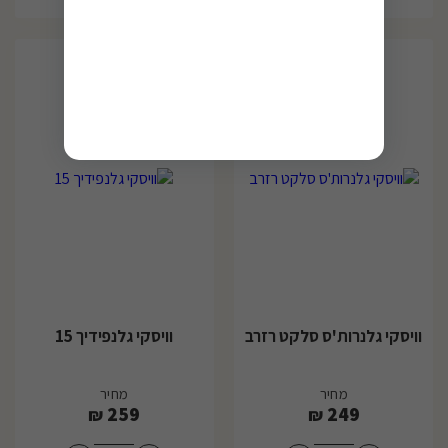
וויסקי גלנרות'ס סלקט רזרב
וויסקי גלנפידיך 15
מחיר
מחיר
259
249
₪
₪