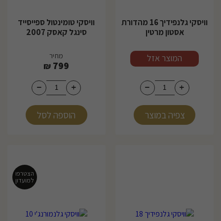
וויסקי גלנפידיך 16 מהדורת
וויסקי טומינטול ספייסייד
אסטון מרטין
סינגל קאסק 2007
מחיר
מחיר
המוצר אזל
799
₪
צפיה במוצר
הוספה לסל
הצטרפו
למועדון