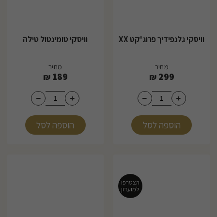
וויסקי גלנפידיך פרוג'קט XX
וויסקי טומינטול טילה
מחיר
מחיר
189
299
₪
₪
הוספה לסל
הוספה לסל
הצטרפו
למועדון