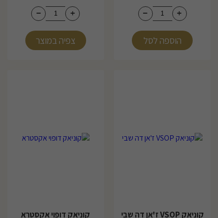
הוספה לסל
צפיה במוצר
קוניאק VSOP ז'אן דה שבי
קוניאק דופוי אקסטרא