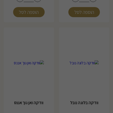
הוספה לסל
הוספה לסל
34
וודקה בלוגה נובל
וודקה ואן גוך אננס