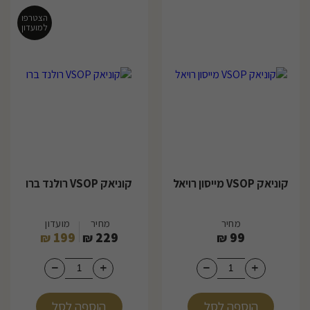
הצטרפו
למועדון
קוניאק VSOP מייסון רויאל
קוניאק VSOP רולנד ברו
מחיר
מחיר
מועדון
199
229
99
₪
₪
₪
הוספה לסל
הוספה לסל