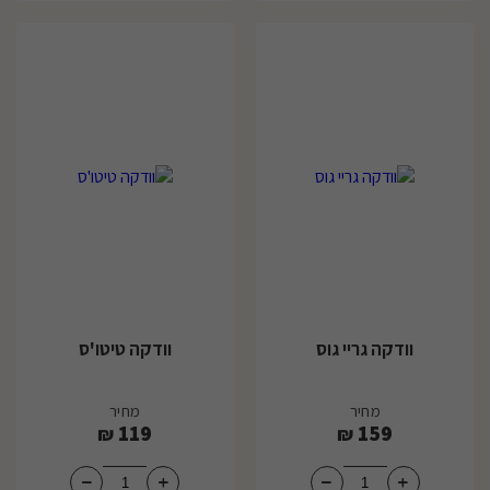
וודקה גריי גוס
וודקה טיטו'ס
מחיר
מחיר
119
159
₪
₪