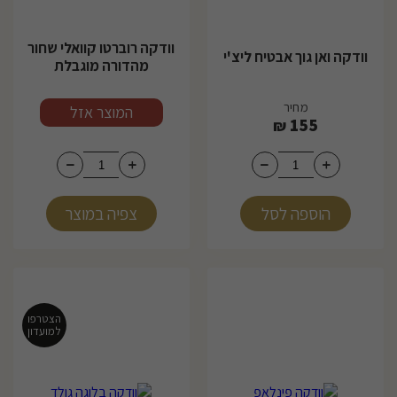
וודקה רוברטו קוואלי שחור
וודקה ואן גוך אבטיח ליצ'י
מהדורה מוגבלת
מחיר
מחיר
המוצר אזל
155
₪
הוספה לסל
צפיה במוצר
הצטרפו
למועדון