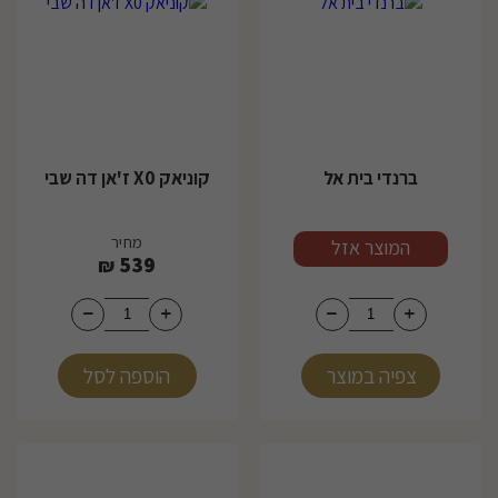
ברנדי בית אל
קוניאק X0 ז'אן דה שבי
מחיר
מחיר
המוצר אזל
539
₪
צפיה במוצר
הוספה לסל