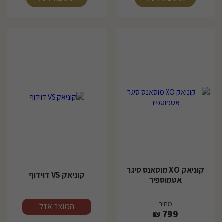
קוניאק XO מוסאנס סיגר
קוניאק VS דוידוף
אטמוספיר
מחיר
מחיר
המוצר אזל
799
₪