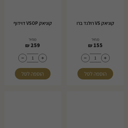
קוניאק VS רולנד ברו
קוניאק VSOP דוידוף
מחיר
מחיר
259
155
₪
₪
הוספה לסל
הוספה לסל
43