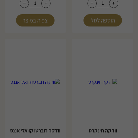
הוספה לסל
צפיה במוצר
40
וודקה תינקרס
וודקה רוברטו קוואלי אננס