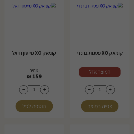
קוניאק XO פסגות ברנדי
קוניאק XO מייסון רויאל
מחיר
מחיר
המוצר אזל
159
₪
צפיה במוצר
הוספה לסל