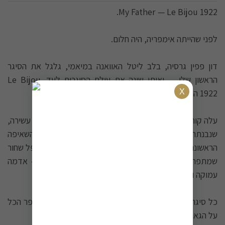
My Father — Le Bijou 1922.
לפני שהייתה אימפריה, היה חלום.
דון פפין גרסיה, בלב ליטל האוואנה במיאמי, גלגל את הסיגר
הראשון שלו — ואיתו שינה את עולם הסיגרים לעד. Le Bijou
1922 הוא אותו חלום, בבגרותו המלאה.
עלה קורוחו רוסדו בגוון חום-אדמדם עוטף ליבה ניקרגואית עשירה,
שנבנתה בסבלנות ובמחויבות לאיכות בלתי מתפשרת. מהשאיפה
הראשונה — עשן סמיך וגוף מלא שממלא את החושים: פלפל שחור
שמתפרץ בתחילה, אחריו קפה קלוי ועץ ארז, ובבסיס — אדמה
עמוקה ואותנטית. הגימור ארוך, חמים ובלתי נשכח.
כל סיגר מסתיים בטריפל קאפ מסורתי — פרט קטן שמספר הכל
על הגאווה והמסורת שמאחורי כל גליל.