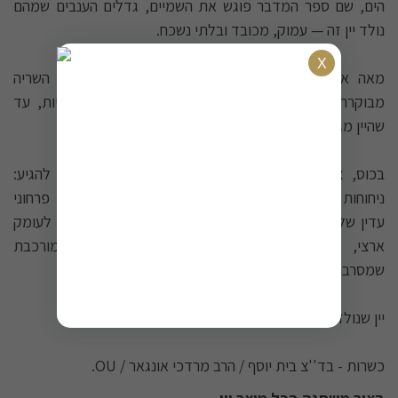
הים, שם ספר המדבר פוגש את השמיים, גדלים הענבים שמהם
נולד יין זה — עמוק, מכובד ובלתי נשכח.
מאה אחוז קברנה סוביניון מכרמי סוסיא. תסיסה עם השריה
מבוקרת, ולאחריה — שנים עשר חודשים של יישון בחביות, עד
שהיין מגיע לרגע הנכון שלו.
בכוס, צבע בורדו עמוק וצלול מבשר על מה שעומד להגיע:
ניחוחות של שזיף ופירות שחורים בשלים, שלובים ברובד פרחוני
עדין של לילך ולוונדר. בפה — איזון מופתי בין פרי עשיר לעומק
ארצי, טאנינים בשלים ומלוטשים, וסיומת ארוכה ומורכבת
שמסרבת להיפרד.
יין שנולד מאהבה לאדמה — ומחזיר אותה בכל לגימה.
כשרות - בד''צ בית יוסף / הרב מרדכי אונגאר / OU.