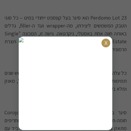
Perdomo Lot 23 הוא סיגר בעל קונספט ייחודי במינו – כל סוגי
הטבק המשמשים ליצירתו, מה-wrapper ועד ה-filler, גדלים
באותה חווה אחת באסטלי, ניקרגואה. גישה זו, המכונה "Single
Estate", מאפשרת שליטה מוחלטת על איכות הטבק ויוצרת
הרמוניה מושלמת בין המרכיבים.
כל עלה טבק במטע Lot 23 עובר תהליך יישון קפדני של שש שנים
תמימות לפני שהוא מגולגל לסיגר. התוצאה – טבק בשל, מאוזן
ומלא בעומק טעמים שרק זמן יכול להעניק.
סיגר בעל גוף בינוני בעוצמה, המתהדר בעטיפת Corojo
חומה-חמאתית יפהפייה. המגוון הנעים של טעמים מתוקים וחריפים
מתאזן בצורה מושלמת – תווים של אגוזים וארז שוחים יד ביד עם