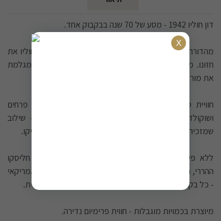
דון חוליו 1942 - מסע של 70 שנה בבקבוק אחד.
מהדורה מוגבלת המכבדת את שנת 1942, בה החל דון חוליו את
חזונו. מיושנת שנתיים וחצי בקפידה, טקילה יוקרתית זו מגלמת
את מורשת המזקקה האגדית La Primavera.
חוויית טעם בלתי נשכחת: ניחוחות עשירים של קרמל, פרחים
ושוקולד נפגשים עם טעמי ווניל ואגבה כחולה צלויה - שילוב
שמזכיר מדוע דון חוליו היא הטקילה הנמכרת ביותר במקסיקו.
ללא פשרות. רק מצוינות. 100% אגבה כחולה מאזור חליסקו
ההררי, תהליך ייצור מסורתי ומוקפד, ויישון בחביות וויסקי אמריקאי
- כל בקבוק הוא יצירת מופת של אומנות הזיקוק המקסיקנית.
מיוצרת בכמויות מוגבלות - חווית פרימיום נדירה.