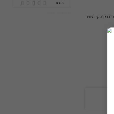
0 דרגו
מזהה מוצר: 6943
באפלו טרייס (Buffalo Trace) המפורסמת בקנטקי. מיוצר
יה.
ה