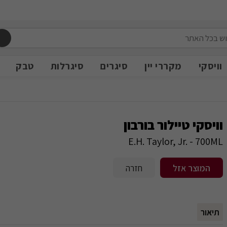
משלוח חינם מעל 399 ש״ח
משלוח חינם מעל 399 ש״ח
וויסקי
מקררי יין
סיגרים
סיגרלות
טבק
וויסקי טיילור בורבון
E.H. Taylor, Jr. - 700ML
המוצר אזל
חזרה
תיאור