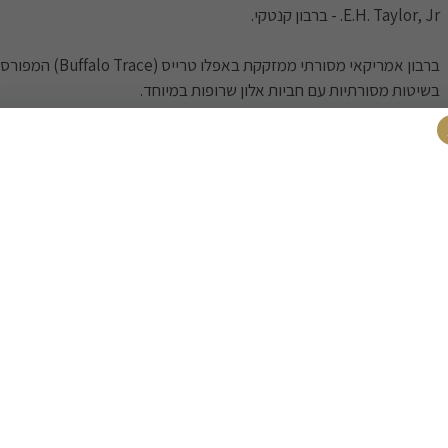
E.H. Taylor, Jr. - ברבון קנטקי.
ברבון אמריקאי מסורתי ממזקקת 
בשיטות מסורתיות עם חביות אלון שרופות במיוחד.
פרופיל טעמים עשיר: תירס, קרמל מתוק, חמאה וליקריץ משתלבים בהרמונ
סיומת חלקה ומפנקת עם ניחוחות עדינים של פלפל וטבק.
ברבון קלאסי המייצג את מיטב המסורת האמריקאית.
700 מ''ל.
משלוחים
רכישה בטוח
משלוח חינם
משלוח מהיר
בקניה מעל 399 ₪
עד פתח הבית