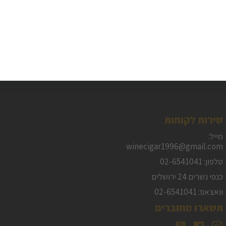
שירות לקוחות
מייל:
winecigar1996@gmail.com
טלפון: 02-6541041
כנפי נשרים 24 ירושלים
וואצאפ: 02-6541041
תשארו מחוברים