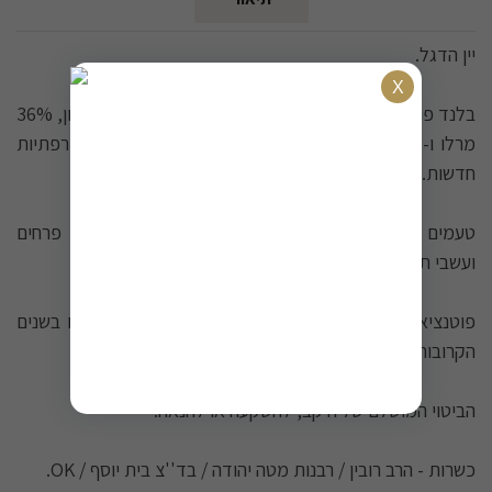
יין הדגל.
בלנד פרימיום המייצג את מיטב היקב: 55% קברנה סוביניון, 36%
מרלו ו-9% פטי ורדו. יישון של 24 חודשים בחביות אלון צרפתיות
חדשות.
טעמים מורכבים: פירות שחורים בשלים, שוקולד מריר, פרחים
ועשבי תיבול טריים, כשברקע גוון עשיר של אלון.
פוטנציאל התיישנות מרשים - ימשיך להתבגר ולהתפתח בשנים
הקרובות, ובתנאי אחסון נאותים ישמר במיטבו לשנים רבות.
הביטוי המושלם של היקב, להשקעה או להנאה.
כשרות - הרב רובין / רבנות מטה יהודה / בד''צ בית יוסף / OK.