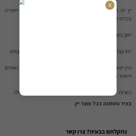
יין זה הופק מענבי קברנה סוביניון אשר נבצרו מחלקה ייחודית
בכרמי הגולן והגליל העליון.
יושן בחביות עץ אלון צרפתי למשך 16 חודשים.
זהו קברנה סוביניון קלאסי בעל גוף מלא, מרוכז ועשיר בטעמים.
היין ימשיך להשתבח בבקבוק בשנים הקרובות בתנאי אחסון נאותים
ויישמר במיטבו כעשור.
כשרות - הרב רובין / בד''צ בית יוסף / רבנות מטה יהודה / OK.
בציר משתנה בכל מוצר יין
נתקלתם בבעיה? צרו קשר