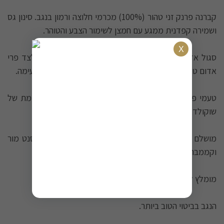
קברנה פרנק זני טהור (100%) מכרמי חלוצה ורמון בנגב. סינון גס
ושמירה קפדנית ממגע עם חמצן לשימור הצבע והטוהר.
סגול אדמדם עז ועמוק. ריחות ירקרקים אופייניים לזן, לצד פרי
אדום טרי ושוקולד. גוף מרוכז עם טאנינים רכים וחמיצות נעימה.
טעמי פרי בשל בשילוב נוכחות בולטת של חבית, עם סיומת של
שוקולד, תבלינים ועץ חדש.
מושלם עם בשר דל שומן כמו סינטה ופילה, או גבינות סנט מור
וקממבר .
מומלץ להגיש ב-16° מעלות.
הנגב בביטוי הטוב ביותר.