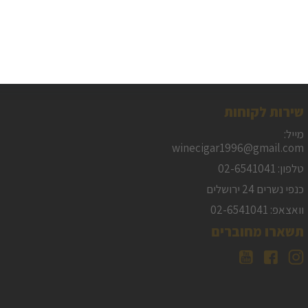
שירות לקוחות
מייל:
winecigar1996@gmail.com
טלפון: 02-6541041
כנפי נשרים 24 ירושלים
וואצאפ: 02-6541041
תשארו מחוברים