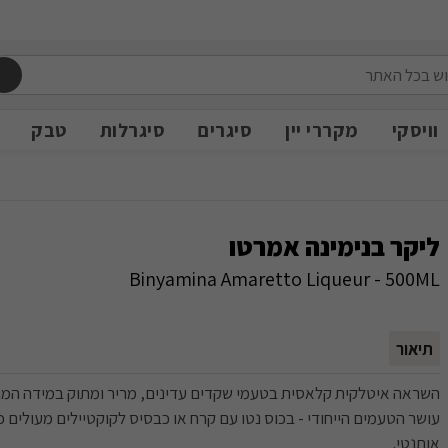
משלוח חינם מעל 399 ש״ח
משלוח חינם מעל 399 ש״ח
וויסקי
מקררי יין
סיגרים
סיגרלות
טבק
ליקר בנימינה אמרטו
Binyamina Amaretto Liqueur - 500ML
תיאור
השראה איטלקית קלאסית בטעמי שקדים עדינים, מריר ומתוק במידה המו
עושר הטעמים הייחודי - בכוס נטו עם קרח או כבסיס לקוקטיילים מעולים כ
אותנטי.