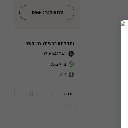
לתשלום:
55
₪
נתקלתם בבעיה? צרו קשר
02-6541041
ה
בוואצאפ
נווטו
0 דרגו
מזהה מוצר: 6903