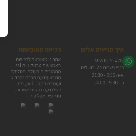
איך מגיעים אלינו
רכישה מאובטחת
אתרינו מאובטח לרכישה
עולם היין והסיגר
באמצעות טכנולוגיית ssl
כנפי נשרים 24 ירושלים
מהמובילות בעולם. הסליקה
א-ה 9:30 - 21:30
מתבצעת עם חברת זקרדיט
ו' - 9:30 - 14:00
ועומדת בתקן - pci, ניתן
לשלם עם כרטיס אשראי,
גוגל פיי, אפל פיי