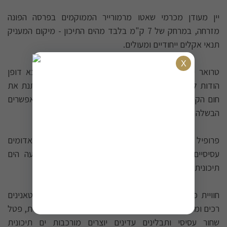
יין מעודן מכרמי שאטו מרמורייר הממוקמים בפרסה הפונה
מזרחה, במרחק של 7 ק"מ בלבד מהים התיכון - מיקום המעניק
תנאי אקלים ייחודיים ומעולים.
טרואר ים תיכוני יוצא דופן: הכרמים נהנים מאקלים יוצא דופן
הודות לרמה גבוהה מאוד של שמש והשפעה ימית הממתנת את
חום הקיץ. עומק קרקעותיו וחשיפתו המזרחית המלאה מאפשרים
הבשלה איטית ומבוקרת של הענבים.
פרופיל ארומטי עדין: האף עדין ורענן עם תווים של פירות אדומים
עסיסיים ונענע ארומטית - שילוב המבטא את ההשפעה הים
תיכונית והרעננות הטבעית.
חוויית פה מורכבת: הפה חושף רעננות יוצאת דופן עם טאנינים
רכים ומלטפים. רמזים של אקליפטוס רענן, ציפורן ארומטית, פטל
שחור עסיסי ותבלינים עדינים יוצרים מורכבות ים תיכונית