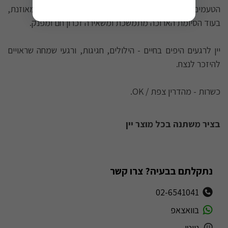
הטעמים העמוקים והעשירים מתחברים למתיקות עדינה ומאוזנת,
בעוד הסיומת הארוכה מתמשכת ומשאירה זכרון חם ומפנק.
יין לרגעים היפים בחיים - הילולים, חגיגות, ורגעי שמחה שראויים
להיזכר לנצח.
כשרות - מהדרין צפת / OK.
בציר משתנה בכל מוצר יין
נתקלתם בבעיה? צרו קשר
02-6541041
בוואצאפ
נווטו