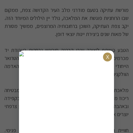
מורשת עתיקה בטעם מודרני מלב העיר הקדושה צפת, ממקום
שבו הרוחניות פוגשת את המלאכה, נולד יין הילולים המיוחד הזה.
יקב צפת העתיקה, השוכן ברחובותיה המרוצפים, ממשיך מסורת
של מאות שנים ביצירת יינות יוצאי דופן.
הטבע כשותף ליצירה ענבי קברנה סוביניון נבחרים בעבודת יד
מכרמים הגדלים ברום גבוה על אדמת בזלת עתיקה. הטרואר
הייחודי של הגליל העליון - האקלים הקריר, הגובה והאדמה
הוולקנית - מעניקים לענבים עומק וריכוז יוצאי דופן.
מלאכת יד אמיתית בציר ידני עדין, הבשלה מאוחרת שמבטיחה
ריכוז מקסימלי, תסיסה איטית וסבלנית - כל שלב נעשה בקפידה
ובאהבה. החיזוק בברנדי איכותי, היישון הארוך בחביות אלון צרפתי
יוצרים את המרקם הקטיפתי הייחודי והעשיר.
חוויית הטעמים צבע אדום עז ומרשים שמבטיח עושר פנימי.