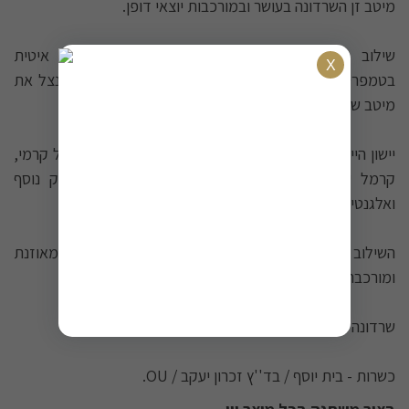
מיטב זן השרדונה בעושר ובמורכבות יוצאי דופן.
שילוב ייחודי של תסיסה בחביות עץ אלון ותסיסה איטית
בטמפרטורה נמוכה במיכל נירוסטה - גישה המאפשרת לנצל את
מיטב שני העולמות ליצירת מורכבות מקסימלית.
יישון היין בחביות עץ אלון הקנה לו ניחוחות מפתים של וניל קרמי,
קרמל עשיר ודבש טבעי - נגיעות המעניקות ליין עומק נוסף
ואלגנטיות מובהקת.
השילוב של הפירותיות הטבעית עם עושר העץ יוצר שרדונה מאוזנת
ומורכבת.
שרדונה פרימיום - פירות ועץ בהרמוניה.
כשרות - בית יוסף / בד''ץ זכרון יעקב / OU.