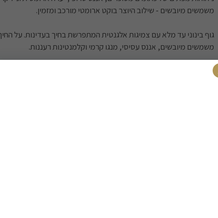
משמשים מיובשים - שילוב היוצר בוקט ארומטי מורכב ומזמין.
גוף בינוני עד מלא עם צמיגות אלגנטית המתפרשת בחיך בעדינות. על החי
משמשים מיובשים, אננס עסיסי, מנגו קרמי וקלמנטינות רעננות.
חומציות בינונית פלוס המאזנת את המתיקות הטבעית וסיומת ארוכה ועס
בהנאה בחיך.
יין קינוח מושלם - האידיאלי לסיום ארוחה חגיגית או להנאה עצמאית ברגעי 
קינוח זהוב - מתיקות באלגנטיות.
כשרות - בד''צ בית יוסף / OU.
משלוחים
רכישה בטוח
משלוח חינם
משלוח מהיר
בקניה מעל 399 ₪
עד פתח הבית