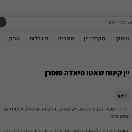
משלוח חינם מעל 399 ש״ח
משלוח חינם מעל 399 ש״ח
וויסקי
מקררי יין
סיגרים
סיגרלות
טבק
יין קינוח שאטו פיאדה סוטרן
תיאור
יין קינוח מעודן בצבע זהב מבריק ומרהיב, המבטא את מיטב אמנות ייצור יי
המשובחים.
ניחוחות מפתים של כתומים מסוכרים, אננס טרופי, יערה ארומטית וניל ק