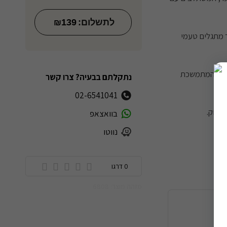
לתשלום:
139
₪
ך מתגלים טעמי
יסית המתמשכת
נתקלתם בבעיה? צרו קשר
02-6541041
פינוק.
בוואצאפ
נווטו
0 דרגו
מזהה מוצר: 6808
ה