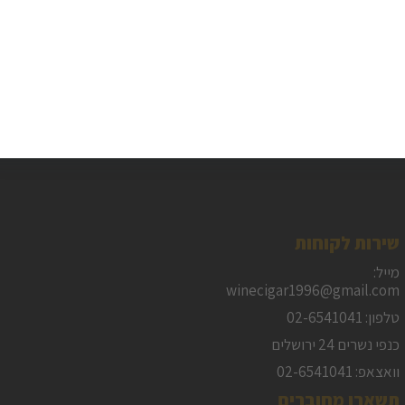
שירות לקוחות
מייל:
winecigar1996@gmail.com
טלפון: 02-6541041
כנפי נשרים 24 ירושלים
וואצאפ: 02-6541041
תשארו מחוברים