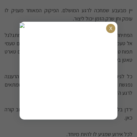
יין מבעבע שמחכה לרגע המושלם. הפיקוק המאוחר מעניק לו
עומק וחן שרק הזמן יכול ליצור.
הפתיחה מתחילה בניחוח של קרואסון קלוי, חם ומזמין. מתגלגל
אל טעמי לימון בשל וקלמנטינה עסיסית, כשברקע מתנגנים טעמי
תפוח טרי, בושם עדין ואגוזים צלויים. הסיום מתמתק בטעם טארט
טאטן ביתי.
כל לגימה חושפת שכבה חדשה של טעמים. החמיצות הרעננה
נפגשת עם האלגנטיות, יוצרת יין מבעבע מהנה לשתייה שמתאים
לרגע הזה ורק ישתפר עם השנים.
ירדן בלאן דה בלאן - כשרוצים להרגיש שמשהו אמיתי וטוב קורה
כאן.
לכל אירוע שמגיע לו להיות מיוחד.