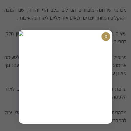
מכרמי שרדונה מובחרים הגדלים בלב הרי יהודה, שם הגובה
והאקלים המיוחד יוצרים תנאים אידיאליים לשרדונה איכותי.
עשייה בוטיקית מתוחכמת: בציר ידני קפדני, תסיסה ויישון חלקי
בחביות אלון צרפתיות - כל שלב מתואם למען המצוינות.
פרופיל חושי מרהיב: צבע: זהוב בהיר וחמים שמזמין לטעימה
ארומה: ניחוח פרחוני עשיר עם פירות לבנים מעודנים טעם: גוף
מאוזן עם רמזים לעץ קלוי שמעניקים עומק.
סיומת נעימה ומתמשכת שמשמרת את הטעמים זמן רב לאחר
הלגימה.
מההרים אל השולחן - שרדונה שמוכיח שיין לבן ישראלי יכול
להתחרות ברמה הבינלאומית.