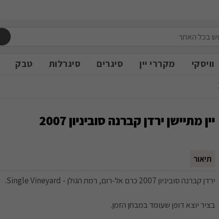
משלוח חינם מעל 399 ש״ח
משלוח חינם מעל 399 ש״ח
וויסקי
מקררי יין
סיגרים
סיגרלות
טבק
יין מתיישן ירדן קברנה סוביניון 2007
תיאור
ירדן קברנה סוביניון 2007 כרם אל-רום, רמת הגולן - Single Vineyard.
בציר יוצא דופן שעומד במבחן הזמן.