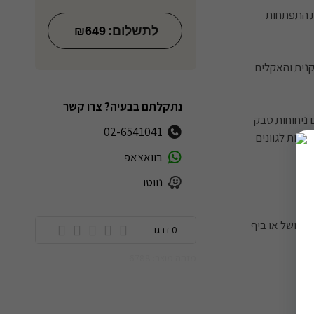
ים המוצלחים ביותר של יקב ירדן. כמעט 18 שנות התפתחות
לתשלום:
649
₪
קנית והאקלים
נתקלתם בבעיה? צרו קשר
 ניחוחות טבק
02-6541041
ספות לגוונים
בוואצאפ
נווטו
 מבושל או ביף
0 דרגו
מזהה מוצר: 6788