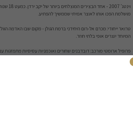
וינטג' 2007 - אחד הבציר
מושלמת הפכו אותו לאוצר אמיתי שממשיך להפתיע.
טרואר ייחודי: מכרם אל-רום היחידני ברמת הגולן - מקום שבו האדמה הוול
המיוחד יוצרים אופי בלתי חוזר.
פרופיל ארומטי מורכב: דובדבנים שחורים ואוכמניות עסיסיות מתמזגות עם
אצילים ותה שחור ארומטי. ארומות חזקות של מנטה טרייה ופלפל ירוק מתוו
אדמתיים ומינרליים קלים.
עשבי תיבול טריים מעניקים מימד נוסף לחווית הטעימה העשירה.
זיווגים קלאסיים: סטייק אנטריקוט מושלם, צלעות טלה על הגריל, שוק עגל
סטרוגנוף עשיר.
פוטנציאל התיישנות: עוד 10-15 שנים של התפתחות מובטחת.
כשרות - OK / הרב אוירבך.