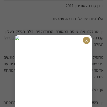
ירדן קברנה סוביניון 2011.
אלגנטיות ישראלית ברמה עולמית.
יין שמגלם את מיטב המסורת הבורדולזית בלב הגליל העליון.
קברנה סוביניון קלאסי שמוכיח כי יין ישראלי יכול להתחרות בגדולי
העולם.
פרופיל טעמים יוצא דופן: דובדבן שחור בשל וקסיס עסיסי פוגשים
פרי שחור מרוכז. רמזים מעודנים של עשבי תיבול משתלבים עם
אדמה עשירה וטעמי אלון צרפתי מאוזנים - מורכבות שמתפתחת
עם כל לגימה.
גוף מלא, אלגנטי ומורכב - שילוב נדיר של עוצמה ועדינות.
יין השקעה אמיתי: נהדר כבר עכשיו, אך מבטיח להתפתח