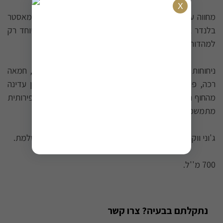
מחווה עמוקה לעושר אזורי ספייסייד והיילנד הסקוטיים. המאסטר
בלנדר בחר חביות ייחודיות ממזקקות שונות שנשמרו במיוחד רק
למהדורה זו.
ניחוחות פירותיים וקרמיים מתמזגים עם טעמי דבש זהוב, חמאה
רכה, פירות יבשים ותווי וניל וקרמל מתוקים. נגיעת עשן עדינה
מהחוף המערבי מוסיפה עומק, בעוד שהסיומת הארוכה והפירותית
מתמשכת ברמז של דבש ועץ מעושן.
ג'וני ווקר גולד רזרב - בין מורכבות לחלקות, התמזגות מושלמת.
700 מ''ל.
נתקלתם בבעיה? צרו קשר