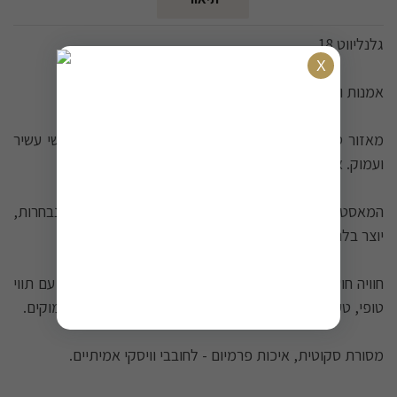
גלנליווט 18.
אמנות וויסקי יוקרתית.
מאזור ספייסייד היוקרתי מגיע וויסקי מאלט עם טעם דבשי עשיר
ועמוק. אחד מסוגי הוויסקי יקרי הערך בעולם.
המאסטר דיסטילר משלב חביות אמריקאיות ואירופאיות נבחרות,
יוצר בלנד מורכב ומעודן.
חוויה חושית מופלאה: צבע ענברי עמוק, ניחוחות פירותיים עם תווי
טופי, טעם תפוזים מתוקים וסיומת ארוכה של תבלינים וצימוקים.
מסורת סקוטית, איכות פרמיום - לחובבי וויסקי אמיתיים.