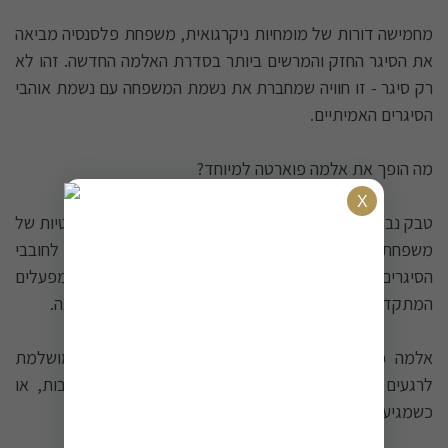
מחמישה דורות של מומחיות ניקרגואית, משפחת פלסנסיה מביאה
את הסיגר החזק והמרשים ביותר בסדרת האלמה החדשה. זהו לא
רק סיגר - זו חוויה שמחברת את נשמת המשפחה עם נשמת אוהבי
הסיגרים האמיתיים.
מה הופך את אלמה פוארטה למיוחד?
טבק נבחר ביד מהיבולים הטובים ביותר מחוות הטבק הפרטיות של
משפחת פלסנסיה בניקרגואה. עוצמה מושלמת המיועדת לחובבי
הסיגרים המנוסים. איכות פרימיום שמיוצרת במפעלים
המתקדמים של פלסנסיה, שמייצרים 35 מיליון סיגרים בשנה.
אלמה פוארטה הוא לא סיגר יומיומי - זה הבחירה המושלמת
לרגעים המיוחדים בחיים, לחגיגות, לסגירת עסקות חשובות, או
כשמגיע הזמן לפנק את עצמכם עם הטוב ביותר.