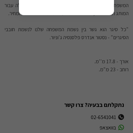
המשפחה בחרה ויישנה כמה מהיבולים הטובים ביותר שלה עבור
המותג החדש הזה, ויצרה פצצת טעם אמיתית ששווה את המחיר.
"כל סיגר הוא גשר בין נשמת המשפחה שלנו לנשמת חובבי
הסיגרים" - נסטור אנדרס פלסנסיה ג'וניור.
אורך - 17.8 מ''מ.
רוחב - 23 מ"מ.
נתקלתם בבעיה? צרו קשר
02-6541041
בוואצאפ