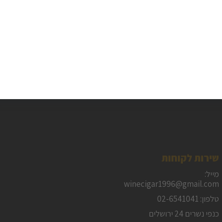
משלוח חינם
משלוח מהיר
בקניה מעל 399 ₪
עד פתח הבית
שירות לקוחות
מייל:
winecigar1996@gmail.com
טלפון: 02-6541041
כנפי נשרים 24 ירושלים