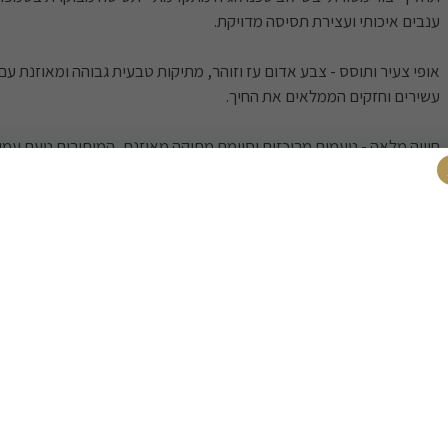
ענבים איכותי ועצירת תסיסה מדויקת.
אופי צעיר ותוסס - צבע אדום עז וזוהר, מתיקות טבעית גבוהה ומאוזנת עם 
עשירים וחזקים הממלאים את החיך.
חוויה מלאה - טעמים מרוכזים וסיומת מתוקה מאוזנת, המותירים טעם עמו
כשרות וטיב - פורט אמיתי ואיכותי הכשר לכל הצרכנים, המשלב מסורת פו
סטנדרטי כשרות מחמירים.
מושלם לסיום ארוחה עם גבינות יבשות, קינוחי שוקולד או פירות יבשים.
הבחירה האידיאלית לחובבי פורט המחפשים אותנטיות וטיב מעולה.
כשרות - באישור הרבנות הראשית לישראל / OU.
משלוחים
רכישה בטוח