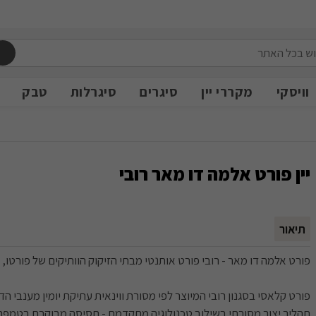
משלוח חינם מעל 399 ש״ח
משלוח חינם מעל 399 ש״ח
וויסקי
מקררי יין
סיגרים
סיגרלות
טבק
יין פורט אלמה דו מאר רובי
תיאור
פורט אלמה דו מאר - רובי פורט אותנטי מבתי הזיקוק הוותיקים של פורטו, פ
פורט קלאסי בסגנון רובי המיוצר לפי מסורת ווינאית עתיקת יומין מענבי הד
תהליך יצור מסורתי בשילוב טכנולוגיה מתקדמת - תסיסה מבוקרת בטמפרט