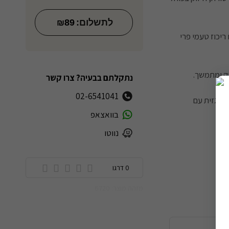
לתשלום:
89
₪
ריכוז טעמי פרי
ק ומתמשך.
נתקלתם בבעיה? צרו קשר
02-6541041
רטוגזית עם
בוואצאפ
נווטו
0 דרגו
מזהה מוצר: 6720
ה