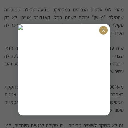
מהרי לוס אלטוס הגבוהים במקסיקו, מגיעה טקילה שמוכיחה
שהמילה "מיושן" יכולה לשנות הכל. קאזדורס אנייחו לא רק
טקילה - היא מסע של זמן וסבלנות שהופך את האגבה הכחולה
הטהורה למשהו שגולש כמו זהב נוזלי.
שנה עד שלוש שנים בחביות אלון אמריקאי חדשות - זה הזמן
שצריך כדי שהקסם יקרה. בכל יום שעובר, העץ מעניק לטקילה
שכבה נוספת של טעם ועומק, עד שהיא מתפתחת לצבע זהוב
עשיר שמבטיח חוויה שתישאר איתך זמן רב.
מ-100% אגבה כחולה מזן וובר מהאזור ההררי הנכון, מזוקקת
באהבה ובמסירות - זה ההבדל בין טקילה רגילה לבין יצירת אמנות
מקסיקנית אמיתית. הטעמים המורכבים והקטיפתיים מספרים
סיפור של מסורת שעוברת מדור לדור.
זה לא משקה לשוטים מהירים - זו טקילה לרגעים מיוחדים, למי