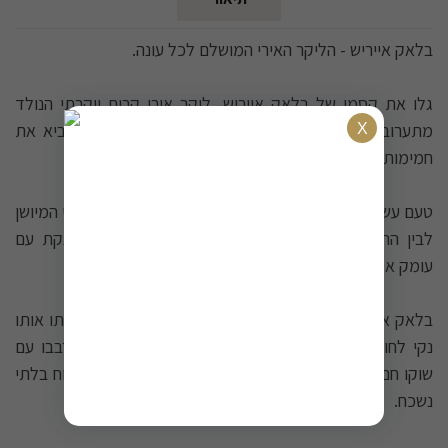
בלאק אייריש - הליקר האירי המושלם לכל עונה.
גלו את קסמו של בלאק אייריש, ליקר אירי קרים יוקרתי הנולד
מתערובת ייחודית של וויסקי אירי מיושן. זהו משקה שמביא את
חמימות אירלנד וטעמה העשיר היישר לכוס שלכם.
טעם עשיר ומורכב נובע מהמפגש המיוחד בין הוויסקי האירי המיושן
לבין התערובת הסודית, היוצר חוויית שתייה חלקה ומפנקת עם
עומק אמיתי.
בלאק אייריש משתלב בצורה מושלמת בכל מצב ועונה. שתו אותו
נקי לחוויה אותנטית, הוסיפו לקוקטיילים מתוחכמים, ערבבו עם
שוקו חם לחורף מחמם, או טפטפו על גלידה ופירות לקינוח בלתי
נשכח.