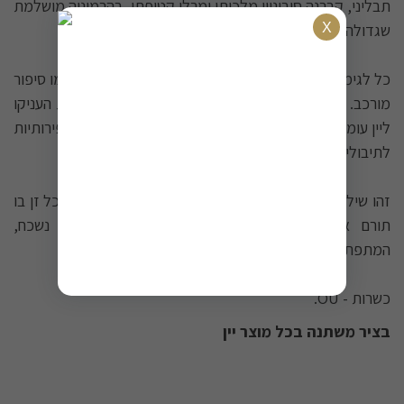
תבליני, קברנה סוביניון מלכותי ומרלו קטיפתי, בהרמוניה מושלמת
שגדולה מסכום חלקיה.
כל לגימה חושפת גוף מלא ומרקם עשיר המתפרש בפה כמו סיפור
מורכב. 14 חודשי התבגרות בחביות אלון צרפתיות אציליות העניקו
ליין עומק טעמים וארומות מהפנטות - דיאלוג מושלם בין פירותיות
לתיבוליות, בין עוצמה לאלגנטיות.
זהו שילוב שמבטא את חכמת היינן וחזונו - בלנד מדויק שכל זן בו
תורם את אופיו הייחודי ליצירת שלם הרמוני ובלתי נשכח,
המתפתח ומפתיע בכל לגימה מחדש.
כשרות - OU.
בציר משתנה בכל מוצר יין