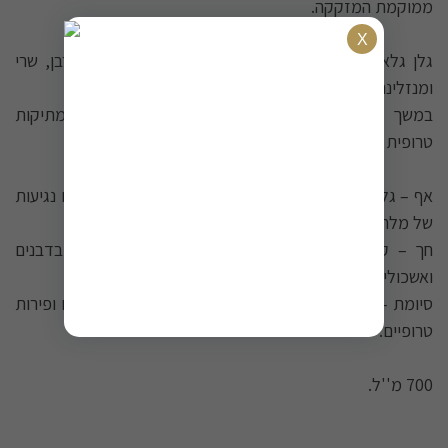
ממוקמת המזקקה.
גלן גלאסה סנדאנד מועשר בשילוב ייחודי של חביות ברבן, שרי
ומנזלינה שדומות באופיין לשרי פינו יבש.
במשך זמן ההתיישנות נוצר חיבור הרמוני וצלול של מתיקות
טרופית מושרה במלח ים.
אף – גלידת וניל חמאתית עם פירות טרופייים, שוקולד עם נגיעות
של מלח ים.
חך – קרמל מלוח עם טעמים מתפרצים של אננס, דובדבנים
ואשכולית.
סיומת – נוכחת ומעט עוקצנית אך מאוזנת עם מליחות ים ופירות
טרופיים.
​700 מ''ל.