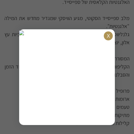
האלגנטיות הקלאסית של ספייסייד.
מלב ספייסייד הסקוטי, מגיע הוויסקי שמגדיר מחדש את המילה
"אלגנטיות".
גלנליווט 12 הוא סינגל מאלט שעבר 12 שנות יישון בחביות עץ
אלון, יוצר חוויה קלילה ומעודנת.
המסורת הספייסייד האותנטית:
הקליפות מעניקות ארומות מעושנות עדינות של שרי, בעוד הזמן
והסבלנות מפתחים טעמים פרחוניים יוצאי דופן.
פרופיל טעמים:
ארומות מעושנות עדינות.
טעמים פרחוניים עדינים.
מתיקות טבעית של דבש ווניל קלאסי.
קלילות ואלגנטיות בכל לגימה.