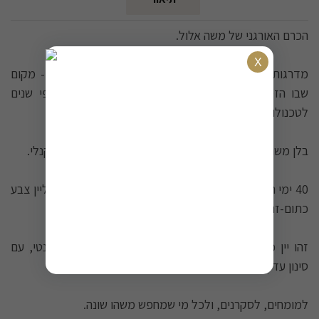
הכרם האורגני של משה אלול.
מדרגות הרי יהודה העתיקים, למרגלות תל גזר הקדום - מקום
שבו הזמן עומד מלכת - מגיע יין שמחבר מסורת אלפי שנים
לטכנולוגיה מודרנית.
בלן משובח מ-3 זנים - שנין בלאן , סוביניון בלאן , מוסקט קנלי.
40 ימי השריה על הקליפות, מעוררת טקס עתיק שמעניק ליין צבע
כתום-זהוב מרהיב ומורכבות טעמים עשירה.
זהו יין כתום שמספר את גאוותנו של בציר ישראלי אותנטי, עם
סינון עדין שמשמר את מלוא המורכבות הטבעית.
למומחים, לסקרנים, ולכל מי שמחפש משהו שונה.