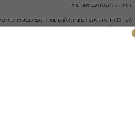
ידנית ותסס טבעית עם שמרי פרא.
לאחר 18 חודשי התיישנות בחביות אלון צרפתי, היין מציג צבע אדום עז וצ
מורכבות של דובדבני וישניאק ופריחת הדרים.
טעמי שזיף שחור ורכז רימונים משתלבים עם נגיעות אגוז מוסקט, וניל וקקאו 
אלגנטי בעל גוף בינוני וסיומת ארוכה.
כשרות - בד''ץ העדה החרדית / בד''צ בית יוסף.
בציר משתנה בכל מוצר יין
משלוחים
רכישה בטוח
משלוח חינם
משלוח מהיר
בקניה מעל 399 ₪
עד פתח הבית