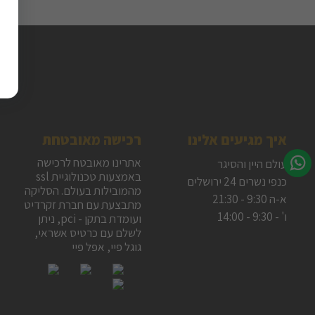
איך מגיעים אלינו
רכישה מאובטחת
אתרינו מאובטח לרכישה
עולם היין והסיגר
באמצעות טכנולוגיית ssl
כנפי נשרים 24 ירושלים
מהמובילות בעולם. הסליקה
א-ה 9:30 - 21:30
מתבצעת עם חברת זקרדיט
ו' - 9:30 - 14:00
ועומדת בתקן - pci, ניתן
לשלם עם כרטיס אשראי,
גוגל פיי, אפל פיי