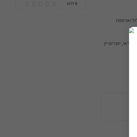
0 דרגו
מזהה מוצר: 6458
לול וארומות
פראי, יוצרים יין
ה