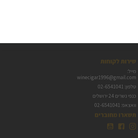
שירות לקוחות
מייל:
winecigar1996@gmail.com
טלפון: 02-6541041
כנפי נשרים 24 ירושלים
וואצאפ: 02-6541041
תשארו מחוברים