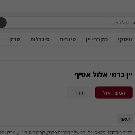
משלוח חינם מעל 399 ש״ח
משלוח חינם מעל 399 ש״ח
וויסקי
מקררי יין
סיגרים
סיגרלות
טבק
יין כרמי אלול אסיף
המוצר אזל
חזרה
תיאור
בלנד בורדולזי קלאסי זה, המשלב קברנה פרנק, קברנה סוביניון, מרלו ופטי