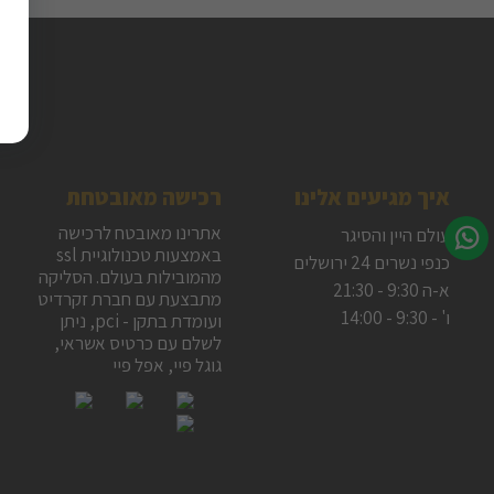
איך מגיעים אלינו
רכישה מאובטחת
אתרינו מאובטח לרכישה
עולם היין והסיגר
באמצעות טכנולוגיית ssl
כנפי נשרים 24 ירושלים
מהמובילות בעולם. הסליקה
א-ה 9:30 - 21:30
מתבצעת עם חברת זקרדיט
ו' - 9:30 - 14:00
ועומדת בתקן - pci, ניתן
לשלם עם כרטיס אשראי,
גוגל פיי, אפל פיי