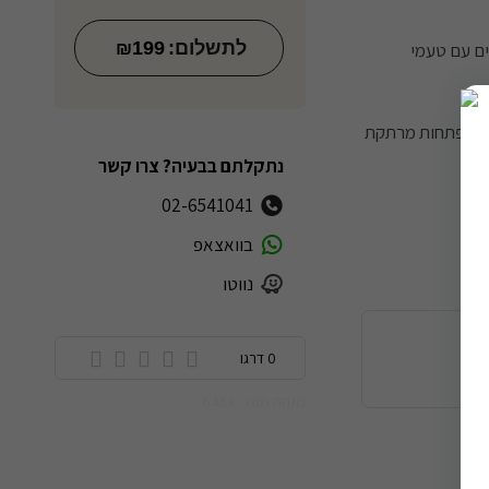
לתשלום:
199
₪
ים עם טעמי
ך התפתחות מרתקת
נתקלתם בבעיה? צרו קשר
02-6541041
בוואצאפ
נווטו
ה
0 דרגו
מזהה מוצר: 6453