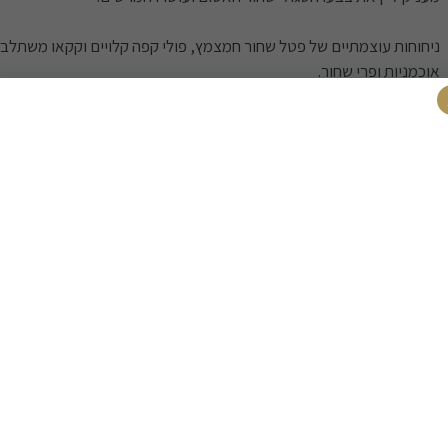
ניחוחות עוצמתיים של פטל שחור חמצמץ, פולי קפה קלויים וקקאו משתלב
אוכמניות ופרי שחור.
גופו הכבד, טאניניו המאוזנים וסיומתו האלגנטית הארוכה מבטיחים המש
בשנים הבאות.
כשרות - חתם סופר / המועצה הדתית מטה בנימין.
בציר משתנה בכל מוצר יין
משלוחים
רכישה בטוח
משלוח חינם
משלוח מהיר
בקניה מעל 399 ₪
עד פתח הבית