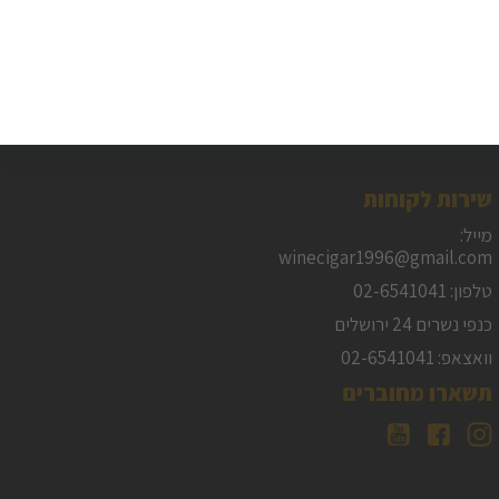
שירות לקוחות
מייל:
winecigar1996@gmail.com
טלפון: 02-6541041
כנפי נשרים 24 ירושלים
וואצאפ: 02-6541041
תשארו מחוברים