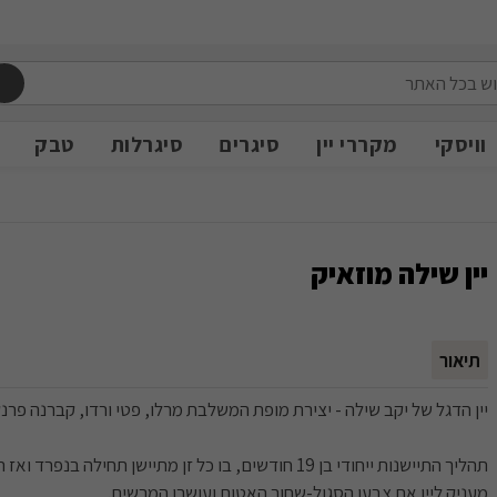
משלוח חינם מעל 399 ש״ח
משלוח חינם מעל 399 ש״ח
וויסקי
מקררי יין
סיגרים
סיגרלות
טבק
יין שילה מוזאיק
תיאור
יין הדגל של יקב שילה - יצירת מופת המשלבת מרלו, פטי ורדו, קברנה פרנק 
תהליך התיישנות ייחודי בן 19 חודשים, בו כל זן מתיישן תחילה בנפר
מעניק ליין את צבעו הסגול-שחור האטום ועושרו המרשים.