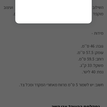
השילוב המושלם של טכנולוגיה חדשנית, נוחות מרבית ועיצוב
מוקפד - להעלאת רמת האלגנטיות במטבח לגבהים חדשים.
מידות -
גובה: 46 ס''מ.
עומק: 57.5 ס''מ.
רוחב: 59.5 ס"מ.
משקל: 33 ק"ג.
נפח: 40 ליטר.
חשוב: יש לשמור 5 ס"מ מרווח מאחורי המקרר ומכל צד.
נתקלתם בבעיה? צרו קשר