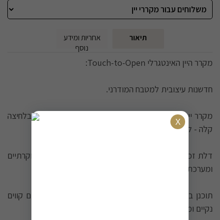
תיאור
אחריות ומידע
נוסף
מקרר היין האינטגרלי Touch-to-Open:
חדשנות עיצובית למטבח המודרני.
מקרר יין מתוחכם לארונות עליונים עם טכנולוגיית פתיחה בלחיצה
קלה - ללא ידית ומאמץ.
דלת זכוכית מלאה במסגרת שחורה אלגנטית, מדפי עץ יוקרתיים
ומערכת בקרה דיגיטלית מתקדמת.
תוכנן במיוחד למטבחים מינימליסטיים עכשוויים המחפשים קווים
נקיים ומראה חלק.