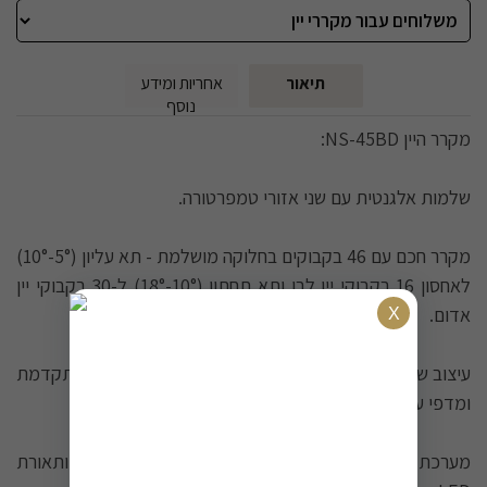
תיאור
אחריות ומידע
נוסף
מקרר היין NS-45BD:
שלמות אלגנטית עם שני אזורי טמפרטורה.
מקרר חכם עם 46 בקבוקים בחלוקה מושלמת - תא עליון (5°-10°)
לאחסון 16 בקבוקי יין לבן ותא תחתון (10°-18°) ל-30 בקבוקי יין
אדום.
עיצוב שחור יוקרתי עם דלת זכוכית מלאה, תצוגת LCD מתקדמת
ומדפי עץ אלגנטיים.
מערכת מדחס חדשנית, זכוכית Low-E חוסכת אנרגיה ותאורת