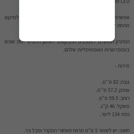
LED מעודנת.
אפשרות להתקנה עצמאית או אינטגרלית, ואידיאלי למיקום
מתחת לשיש.
הפתרון המושלם לאספנים המבקשים לאחסן ולהגיש יינות שונים
בטמפרטורות האופטימליות שלהם.
מידות -
גובה: 82 ס''מ.
עומק: 57.2 ס''מ.
רוחב: 59.5 ס"מ.
משקל: 46 ק"ג.
נפח: 134 ליטר.
חשוב: יש לשמור 5 ס"מ מרווח מאחורי המקרר ומכל צד.