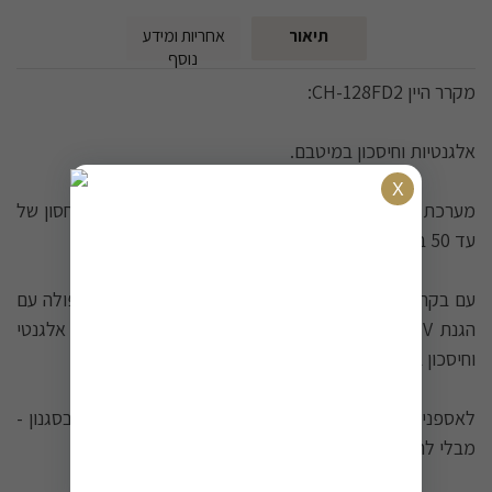
תיאור
אחריות ומידע
נוסף
מקרר היין CH-128FD2:
אלגנטיות וחיסכון במיטבם.
מערכת מדחס חכמה משולבת עם מדפי עץ יוקרתיים לאחסון של
עד 50 בקבוקים במארז קומפקטי.
עם בקרת טמפרטורה מתקדמת בחזית הדלת וזכוכית כפולה עם
הגנת UV, זהו השילוב המושלם בין קיבולת גדולה, עיצוב אלגנטי
וחיסכון בחשמל.
לאספנים המבקשים להציג את אוסף היין המרשים שלהם בסגנון -
מבלי להתפשר על יעילות וביצועים.