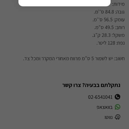
מידות:
גובה: 84.8 ס''מ.
עומק: 56.5 ס''מ.
רוחב: 49.5 ס"מ.
משקל: 28.3 ק"ג.
נפח: 128 ליטר.
חשוב: יש לשמור 5 ס"מ מרווח מאחורי המקרר ומכל צד.
נתקלתם בבעיה? צרו קשר
02-6541041
בוואצאפ
נווטו