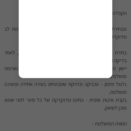
הקפדה בכל שלב בתהליך -
מבחירת העלים ועד לגלגול הסופי, כל פרט זוכה לתשומת לב
מדוקדקת:
בחירת העלים - רק עלי הטבק האיכותיים ביותר נבחרים, לאחר
בדיקה קפדנית.
יישון מדויק - תהליך יישון אופטימלי להבטחת טעם וארומה
מושלמים.
גלגול מיומן - טכניקה מדויקת שמבטיחה בעירה אחידה ומשיכה
מושלמת.
בקרת איכות סופית - בחינה מדוקדקת של כל סיגר לפני שהוא
מוכן לשיווק.
החוויה המושלמת -