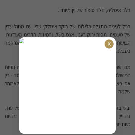
בלב איטליה, נולד סיפור של יין מיוחד.
בכל לגימה מתגלה צלילות של בוקר איטלקי טרי, עם מחול עדין
של טעמים: תפוח ירוק רענן, אגס בשל, ורמיזות הדרים מעודנות.
הבועות העדינות הן עדות חיה למלאכת אומנות מדויקת, שנרקמה
בסבלנות ואהבה.
מה שהופך את ברטנורא פרוסקו לכה מיוחד הוא הרבגוניות
המושלמת שלו. הוא מתאים באלגנטיות לכל רגע ולכל מעמד - בין
אם כאפריטיף מרענן לפתיחת הערב, או כליווי מושלם לארוחה
שלמה.
יבש בדיוק במידה, מרענן בטבעיות, ותמיד משאיר טעם של עוד.
זהו יין שנוצר להפוך רגעים רגילים לזיכרונות מיוחדים, וחוויות
מיוחדות לבלתי נשכחות.