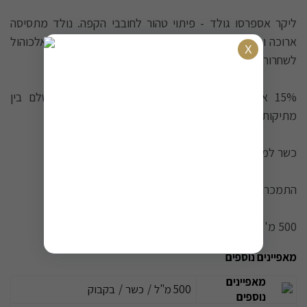
ליקר אספרסו גולד - פיתוי טהור לחובבי הקפה. נולד מתסיסה
ארוכה ומדויקת של פולי קפה קלויים בשלמות, מושרים באלכוהול
לשחרור הארומה העמוקה והמורכבת.
15% אלכוהול מעצימים את החוויה, יוצרים איזון מושלם בין
מתיקות לעומק, בסגנון הקלואה האהוב.
כשר למהדרין וכשר לפסח, ללא חשש קטניות.
התמכרות טהורה בכל לגימה.
500 מ''ל.
מאפיינים נוספים
מאפיינים
500 מ"ל
/
כשר
/
בקבוק
נוספים