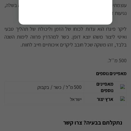
עוצמתית, לב פירותי עשיר עם דומיננטיות ברורה של תאנה בשלה,
נגיעות דבשיות, וסיומת ארוכה ומספקת.
ליקר פיגרו הוא עדות לכוחו של הזמן וליכולת של תהליך טבעי
ואיטי ליצור משהו יוצא דופן. כשר למהדרין פרווה לימות השנה
בלבד, זהו משקה שכל חובב ליקרים איכותיים חייב לחוות.
500 מ''ל.
מאפיינים נוספים
מאפיינים
500 מ"ל
/
כשר
/
בקבוק
נוספים
ארץ יצור
ישראל
נתקלתם בבעיה? צרו קשר