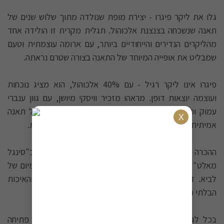
גלו את ליקר פיגרו - יצירת מופת שנולדה מתוך שלוש שנים של
תאנה שנשכחה בצנצנת אלכוהול. תגלית מקרית זו הולידה אחד
מהליקרים הנדירים והייחודיים ביותר, עם ארומה עוצמתית וטעם
שמבליט את אופייה המיוחד של התאנה בצורה שטרם נראתה.
פיגרו אינו ליקר רגיל - עם 40% אלכוהול, הוא מציג נוכחות
ועוצמה יוצאות דופן. מראהו מזכיר וויסקי מיושן, עם גוון ענברי
עמוק ומפתה, אך הטעם הוא חגיגה ייחודית לחלוטין של תאנה
אמיתית שהתמזגה עם האלכוהול ליצירת הרמוניה מושלמת.
ההכרה בייחודיותו של פיגרו הגיעה במהרה - הוא הוגדר כ"סינגל
מאלט" של עולם הליקרים ומוביל בגאווה את סדרת הפרימיום של
לביא. זוהי הגדרה המשקפת את הנדירות, המורכבות והאיכות
הבלתי מתפשרת של המשקה.
בכל לגימה של פיגרו מתגלה עולם שלם של טעמים - פתיחה