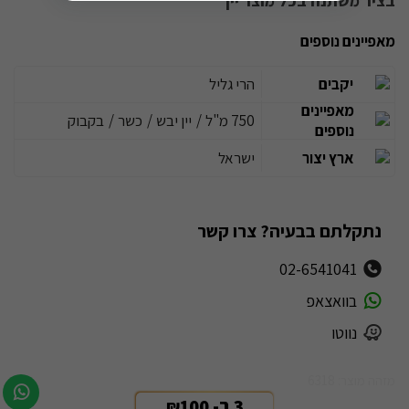
בציר משתנה בכל מוצר יין
מאפיינים נוספים
יקבים
הרי גליל
מאפיינים
750 מ"ל
/
יין יבש
/
כשר
/
בקבוק
נוספים
ארץ יצור
ישראל
נתקלתם בבעיה? צרו קשר
02-6541041
בוואצאפ
נווטו
מזהה מוצר: 6318
3 ב- 100
₪