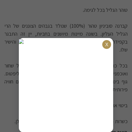
טוהר הגליל בכל לגימה.
קברנה סוביניון טהור (100%) שנולד בגבהים הצוננים של הרי
הגליל העליון. בשונה מיינות מיושנים בחביות, יין זה התבגר
בקפידה במכלי נירוסטה לשימור הפרופיל הפירותי הרענן והישיר
שלו.
בכל כוס תמצאו מחול של פירות יער עסיסיים - פטל שחור
ואוכמניות טריות נפגשים עם רמזים עדינים של ציפורן ואקליפטוס.
גוף בינוני-מלא, חומציות מאוזנת וסיומת מלטפת יוצרים חוויה
פירותית ורעננה.
ביטוי אותנטי ונגיש של טרואר הגליל הישראלי.
כשרות - OK / הרב אוירבך / מועצה דתית אזורית רמת הגולן.