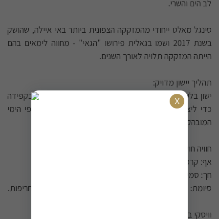
לב הים והשרי.
סינגל מאלט ייחודי מהמזקקה הצפונית ביותר באי איילה, שהושק
בשנת 2017 ושמו בגאלית פירושו "הגאי" - מחווה לימאים בהם
הייתה המזקקה תלויה לאורך השנים.
תהליך יישון מדויק:
ישון בלעדי בחביות אקס-שרי במילוי ראשון ושני, שנבחרו בקפידה
כדי ליצור איזון מושלם בין השפעת השרי המעודנת והאופי הימי
המובהק של בונאהאבן.
חוויה חושית עשירה:
אף: קרמל, צימוקים, אגוזי לוז, ציפורן והימיות הקלאסית.
חך: סמיך עם מליחות קלה המשלימה את טעמי הפירות.
סיומת: אופי ימי בולט, פירות יבשים, נגיעות שוקולד ומעט חריפות.
וויסקי בעל אישיות: