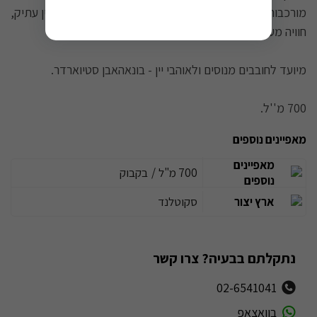
מורכבות מפתיעה לגילו הצעיר המזכירה אוויר של מרתף יין עתיק,
חוויה מעט "מעופשת" במובן החיובי והמשובח של המילה.
מיועד לחובבים מנוסים ולאוהבי יין - בונאהאבן סטיוארדר.
​700 מ''ל.
מאפיינים נוספים
מאפיינים
700 מ"ל
/
בקבוק
נוספים
ארץ יצור
סקוטלנד
נתקלתם בבעיה? צרו קשר
02-6541041
בוואצאפ