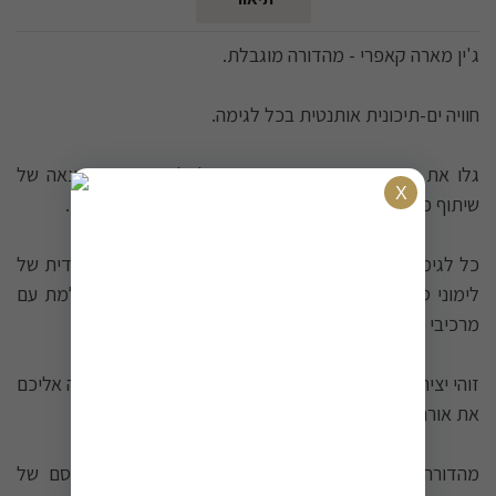
ג'ין מארה קאפרי - מהדורה מוגבלת.
חוויה ים-תיכונית אותנטית בכל לגימה.
גלו את מהדורת הפרמיום החדשה של ג'ין מארה - תוצאה של
שיתוף פעולה השואב השראה מהיופי המרהיב של אי קאפרי.
כל לגימה מעבירה אתכם אל חופי נאפולי, עם תוספת ייחודית של
לימוני סורנטו ותפוזי ברגמוט המשתלבים בהרמוניה מושלמת עם
מרכיבי הפרמיום המוכרים של מארה.
זוהי יצירה המשלבת מסורת איטלקית עם חדשנות, ומביאה אליכם
את אורח החיים הנינוח והמעודן של הים התיכון בכל טיפה.
מהדורה מוגבלת זו היא דרך מושלמת לחוות את הקסם של