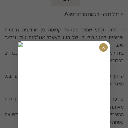
מירבל רוזה - הקסם הפרובנסאלי.
יין רוזה יוקרתי שנוצר מפגישה קסומה בין טרדיציה צרפתית
איכותית למגע הוליוודי של הזוג לשעבר אנג'לינה ג'ולי ובראד
פיט.
צירוף מושלם של ענבי סינסו, גרנאש, סירה ורולה מכרמים נבחרים
בפרובנס.
שיתוף פעולה ייחודי בין משפחת פרין הנכבדה ובעלי נכסי פרובנס
האגדיים מביא לידי ביטוי יין נדיר ומורכב.
גוון עדין כעלי כותרת ורד ארומות פירות אביביים רעננים מינרליות
מאוזנת ומרעננת.
המירבל רוזה הוא חוויה חושית שמזמינה אותך לגלות מחדש את
קסמה של דרום צרפת.