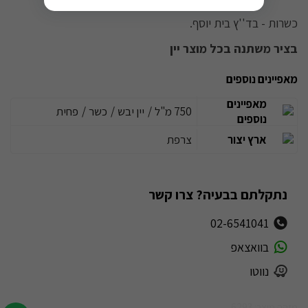
כשרות - בד''ץ בית יוסף.
בציר משתנה בכל מוצר יין
מאפיינים נוספים
מאפיינים
750 מ"ל
/
יין יבש
/
כשר
/
פחית
נוספים
ארץ יצור
צרפת
נתקלתם בבעיה? צרו קשר
02-6541041
בוואצאפ
נווטו
מזהה מוצר: 6293