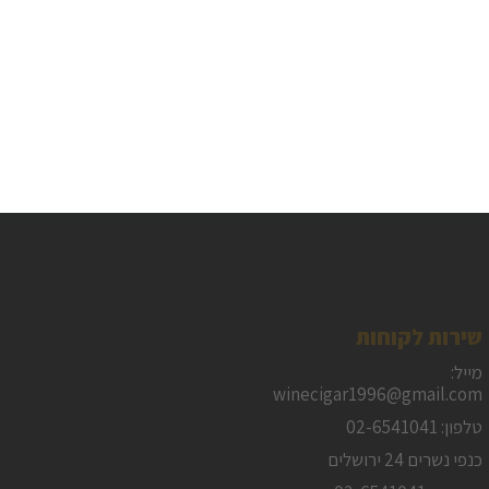
משלוח חינם
משלוח מהיר
בקניה מעל 399 ₪
עד פתח הבית
שירות לקוחות
מייל:
winecigar1996@gmail.com
טלפון: 02-6541041
כנפי נשרים 24 ירושלים