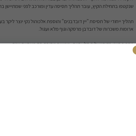
שנקטפו בתחילת הקיץ, עובר תהליך תסיסה עדין ומורכב לפני שמתיישן בחב
תהליך ייחודי של תסיסת "יין דובדבנים" והוספת אלכוהול נקי יוצר ליקר בע
ארומות משכרות של דובדבן מרסקה וגוף מלא ועגול.
מרכיב חיוני בקוקטיילים קלאסיים, ממשיך מסורת בת מאתיים שנה.
אצילות איטלקית בכל טיפה.
700 מ''ל.
מאפיינים נוספים
מאפיינים נוספים
700 מ"ל
/
כשר
/
בקבוק
ארץ יצור
איטליה
משלוחים
רכישה בטוח