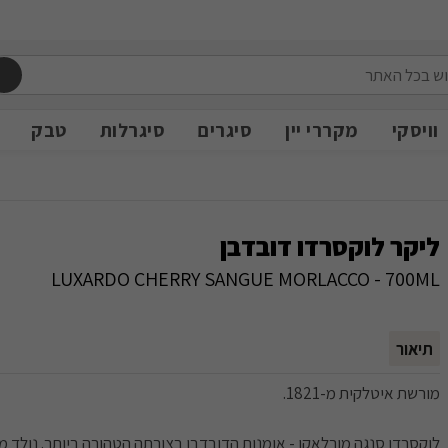
משלוח חינם מעל 399 ש״ח
משלוח חינם מעל 399 ש״ח
וויסקי
מקררי יין
סיגרים
סיגרלות
טבק
ליקר לוקסרדו דובדבן
LUXARDO CHERRY SANGUE MORLACCO - 700ML
תיאור
מורשת איטלקית מ-1821.
לוקסרדו סנגה מורלאקו - אומנות הדובדבן בצורתה הטהורה ביותר. נולד 