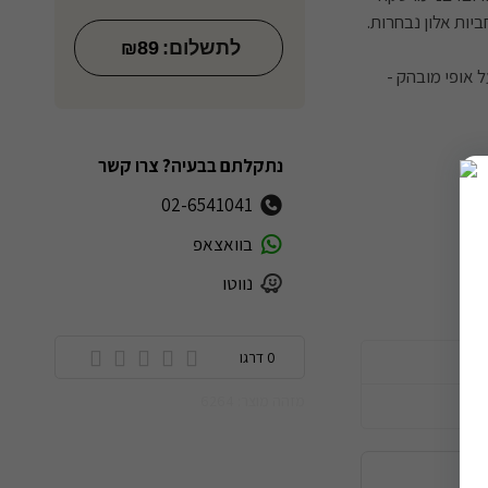
יות אלון נבחרות.
לתשלום:
89
₪
ל אופי מובהק -
נתקלתם בבעיה? צרו קשר
02-6541041
בוואצאפ
נווטו
0 דרגו
מזהה מוצר: 6264
ה