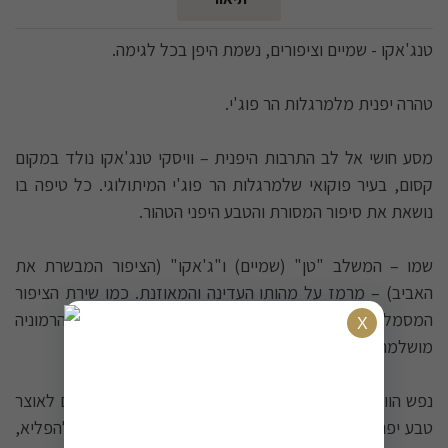
טנג'אקו - שמיים וציפורים, נשמת היפן בכל לגימה.
טהרה יפנית מלמרגלות הר פוג'י.
מסע חושי אל לב התרבות היפנית – וויסקי טנג'אקו נולד במקום
קסום, בעיר פוקואי שלמרגלות הר פוג'י המיתולוגי. כל טיפה בו
נושאת את סיפור המסורת והטבע היפני הטהור.
שמו – המשלב "טן" (שמיים) ו"ג'אקו" (הציפור המבשרת את
האביב) – מרמז על מהותו העדינה והמאוזנת. כמו שירת הציפור
המסמלת אהבת אמת, כך גם הוויסקי הזה מבטא הרמוניה
מושלמת בין המרכיבים.
נפש הוויסקי הזה היא המים הטהורים של פוקואי, הנחשבים לאוצר
טבע יפני. מי מעיין אלה, עם תכולת המינרלים המאוזנת להפליא,