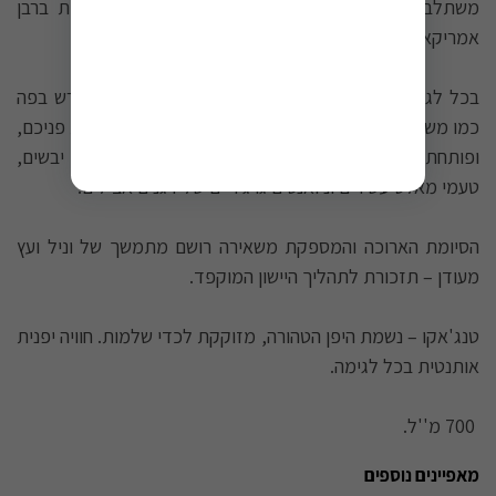
משתלבים עם תהליך זיקוק מסורתי ויישון קפדני בחביות ברבן
אמריקאיות מאלון לבן למשך 3-5 שנים.
בכל לגימה תגלו מרקם חלק כקטיפה וגוף עשיר המתפרש בפה
כמו משי. הארומה המתוקה עם רמזי עישון קל מקדמת את פניכם,
ופותחת דלת לעולם של טעמים: אגסים עסיסיים, פירות יבשים,
טעמי מאלט עשירים וניואנסים גרגיריים של דגנים אצילים.
הסיומת הארוכה והמספקת משאירה רושם מתמשך של וניל ועץ
מעודן – תזכורת לתהליך היישון המוקפד.
טנג'אקו – נשמת היפן הטהורה, מזוקקת לכדי שלמות. חוויה יפנית
אותנטית בכל לגימה.
700 מ''ל.
מאפיינים נוספים