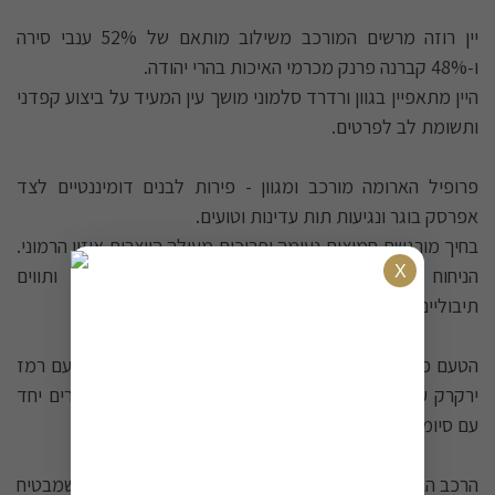
יין רוזה מרשים המורכב משילוב מותאם של 52% ענבי סירה
ו-48% קברנה פרנק מכרמי האיכות בהרי יהודה.
היין מתאפיין בגוון ורדרד סלמוני מושך עין המעיד על ביצוע קפדני
ותשומת לב לפרטים.
פרופיל הארומה מורכב ומגוון - פירות לבנים דומיננטיים לצד
אפרסק בוגר ונגיעות תות עדינות וטועים.
בחיך מורגשת חמיצות נעימה ופריכות מעולה היוצרות איזון הרמוני.
הניחוח מבושם ופרחוני בלוי ברענות פירות האפרסק ותווים
תיבוליים מעודנים.
הטעם פריך וחמצמץ ביחד עם שילוב של תות שדה צעיר עם רמז
ירקרק עדין. הגימור מציג מינראליות מרשימה מכרמי ההרים יחד
עם סיומת פירותית ארוכה ומתובלת.
הרכב הבלנד עשוי להשתנות בהתאם לאופי כל בציר, מה שמבטיח