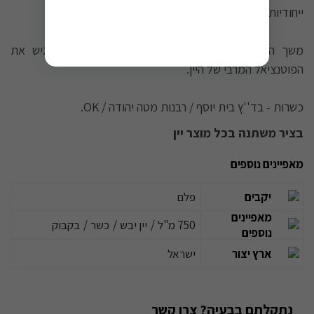
ייחודיות וביטוי אותנטי של השנה.
משך היישון מותאם לכל בציר בנפרד על מנת להדגיש את
הפוטנציאל המרבי של היין.
כשרות - בד''ץ בית יוסף / רבנות מטה יהודה / OK.
בציר משתנה בכל מוצר יין
מאפיינים נוספים
יקבים
פלם
מאפיינים
750 מ"ל
/
יין יבש
/
כשר
/
בקבוק
נוספים
ארץ יצור
ישראל
נתקלתם בבעיה? צרו קשר