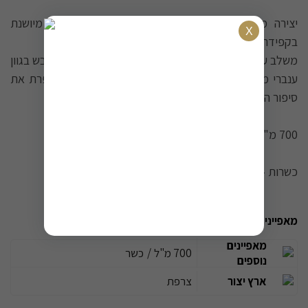
יצירה מענבי יוני בלאן מובחרים מאזור פרימייר קרו, מיושנת
בקפידה בין 5 ל-12 שנים.
משלב עוצמות של פרחוניות עשירה ווניל עם ניחוחות עץ ודבש בגוון
ענברי מרהיב. חוויה אלגנטית עם סיומת מהורהרת שמספרת את
סיפור האזור.
​700 מ"ל.
כשרות - OU / באישור הרבנות הראשית לישראל.
מאפיינים נוספים
מאפיינים
700 מ"ל
/
כשר
נוספים
ארץ יצור
צרפת