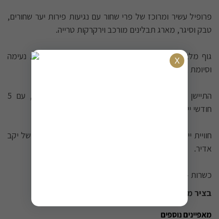
פרופיל עשיר ומרוכז של פרי שחור עם נגיעות פירות יער שחורים,
טבק וסיגר, מארג תבלינים מורכב וירקרקות טרייה.
גוף מלא עם נוכחות עץ דומיננטית אך מאוזנת, מתיקות נעימה
וסיומת ארוכה במיוחד.
התיישן 12 חודשים בחביות אלון צרפתיות ואמריקאיות, עם 5
חודשי יישון נוספים בבקבוק להעמקת המורכבות.
חוויית יין גלילית מהודרת המשקפת את המצוינות והדיוק של יקב
אדיר.
כשרות - רבנות מקומית / בד"צ בית יוסף / הרב אונגאר.
בציר משתנה בכל מוצר יין
מאפיינים נוספים