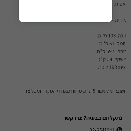
ואסתטיקה מוקפדת לאוסף היינות המשובח שלהם.
מידות -
גובה: 103 ס''מ.
עומק: 61 ס''מ.
רוחב: 59.5 ס"מ.
משקל: 54 ק"ג.
נפח: 193 ליטר.
חשוב: יש לשמור 5 ס"מ מרווח מאחורי המקרר ומכל צד.
נתקלתם בבעיה? צרו קשר
02-6541041