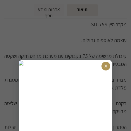
תיאור
אחריות ומידע
נוסף
מקרר היין SU-75S:
עוצמה לאוספים גדולים.
קיבולת מרשימה של 75 בקבוקים עם מערכת מדחס חזקה ושקטה
המבטיחה טמפרטורה מדויקת (5°-20°).
מצויד במדפי עץ נשלפים, תאורת LED פנימית מסוגננת, ומסגרת
פלדת אל-חלד יוקרתית עם זכוכית כפולה להגנה מרבית
בקרת טמפרטורה מתקדמת ונוחה לשימוש מאפשרת שליטה
מדויקת.
הפתרון המושלם לאספנים רציניים המחפשים אמינות, יעילות